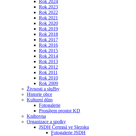
Rok 2024
Rok 2023
Rok 2022
Rok 2021
Rok 2020
Rok 2019
Rok 2018
Rok 2017
Rok 2016
Rok 2015
Rok 2014
Rok 2013
Rok 2012
Rok 2011
Rok 2010
Rok 2009
Živnosti a služby
Historie obce
Kulturní dům
Fotogalerie
Pronájem prostor KD
Knihovna
Organizace a spolky
JSDH Čermná ve Slezsku
Fotogalerie JSDH