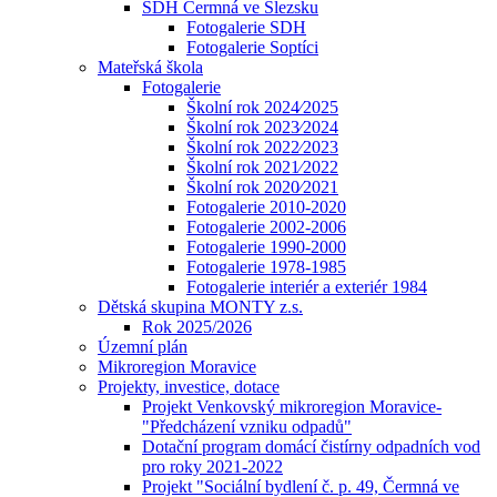
SDH Čermná ve Slezsku
Fotogalerie SDH
Fotogalerie Soptíci
Mateřská škola
Fotogalerie
Školní rok 2024⁄2025
Školní rok 2023⁄2024
Školní rok 2022⁄2023
Školní rok 2021⁄2022
Školní rok 2020⁄2021
Fotogalerie 2010-2020
Fotogalerie 2002-2006
Fotogalerie 1990-2000
Fotogalerie 1978-1985
Fotogalerie interiér a exteriér 1984
Dětská skupina MONTY z.s.
Rok 2025/2026
Územní plán
Mikroregion Moravice
Projekty, investice, dotace
Projekt Venkovský mikroregion Moravice-
"Předcházení vzniku odpadů"
Dotační program domácí čistírny odpadních vod
pro roky 2021-2022
Projekt "Sociální bydlení č. p. 49, Čermná ve