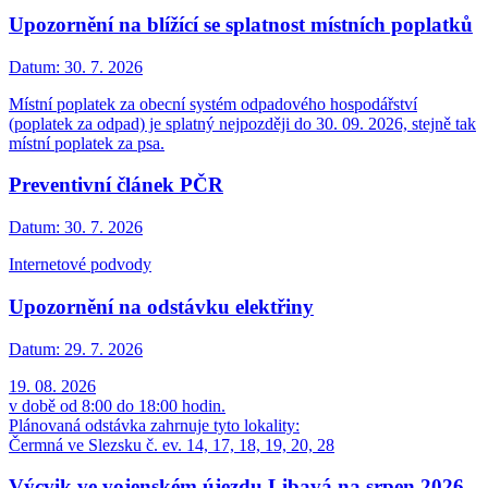
Upozornění na blížící se splatnost místních poplatků
Datum:
30. 7. 2026
Místní poplatek za obecní systém odpadového hospodářství
(poplatek za odpad) je splatný nejpozději do 30. 09. 2026, stejně tak
místní poplatek za psa.
Preventivní článek PČR
Datum:
30. 7. 2026
Internetové podvody
Upozornění na odstávku elektřiny
Datum:
29. 7. 2026
19. 08. 2026
v době od 8:00 do 18:00 hodin.
Plánovaná odstávka zahrnuje tyto lokality:
Čermná ve Slezsku č. ev. 14, 17, 18, 19, 20, 28
Výcvik ve vojenském újezdu Libavá na srpen 2026