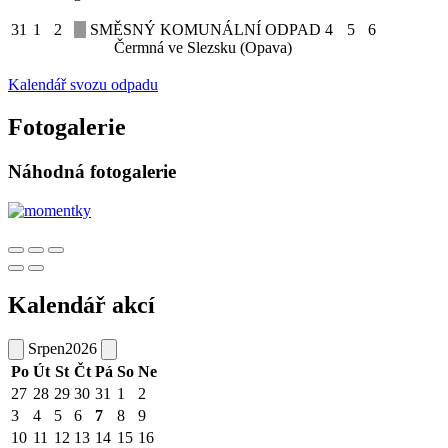
31
1
2
SMĚSNÝ KOMUNÁLNÍ ODPAD
4
5
6
Čermná ve Slezsku (Opava)
Kalendář svozu odpadu
Fotogalerie
Náhodná fotogalerie
Kalendář akcí
Srpen
2026
Po
Út
St
Čt
Pá
So
Ne
27
28
29
30
31
1
2
3
4
5
6
7
8
9
10
11
12
13
14
15
16