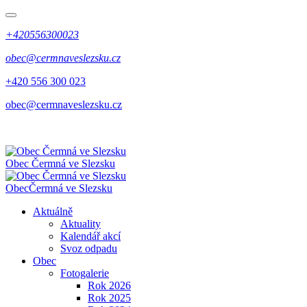
+420556300023
obec@cermnaveslezsku.cz
+420 556 300 023
obec@cermnaveslezsku.cz
Obec
Čermná ve Slezsku
Obec
Čermná ve Slezsku
Aktuálně
Aktuality
Kalendář akcí
Svoz odpadu
Obec
Fotogalerie
Rok 2026
Rok 2025