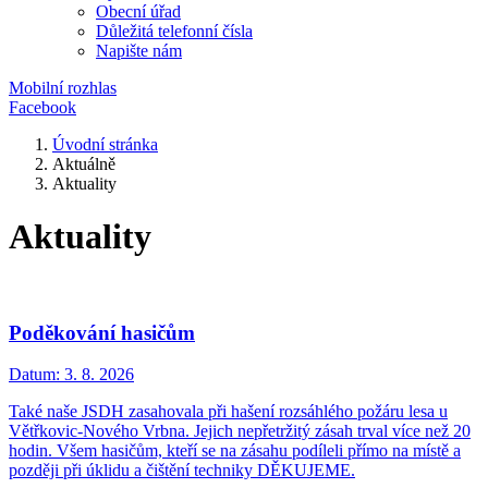
Obecní úřad
Důležitá telefonní čísla
Napište nám
Mobilní rozhlas
Facebook
Úvodní stránka
Aktuálně
Aktuality
Aktuality
Poděkování hasičům
Datum:
3. 8. 2026
Také naše JSDH zasahovala při hašení rozsáhlého požáru lesa u
Větřkovic-Nového Vrbna. Jejich nepřetržitý zásah trval více než 20
hodin. Všem hasičům, kteří se na zásahu podíleli přímo na místě a
později při úklidu a čištění techniky DĚKUJEME.