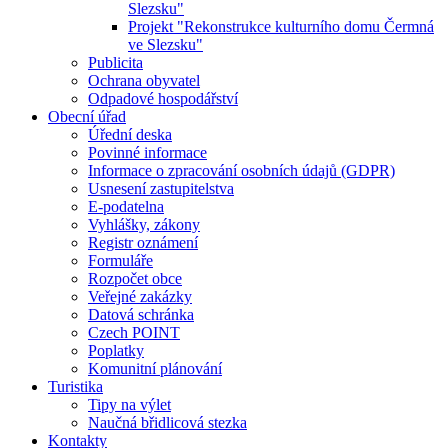
Slezsku"
Projekt "Rekonstrukce kulturního domu Čermná
ve Slezsku"
Publicita
Ochrana obyvatel
Odpadové hospodářství
Obecní úřad
Úřední deska
Povinné informace
Informace o zpracování osobních údajů (GDPR)
Usnesení zastupitelstva
E-podatelna
Vyhlášky, zákony
Registr oznámení
Formuláře
Rozpočet obce
Veřejné zakázky
Datová schránka
Czech POINT
Poplatky
Komunitní plánování
Turistika
Tipy na výlet
Naučná břidlicová stezka
Kontakty