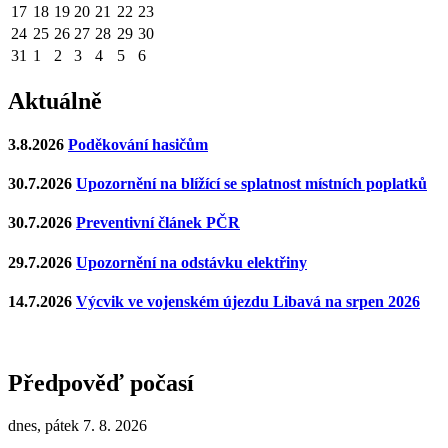
17
18
19
20
21
22
23
24
25
26
27
28
29
30
31
1
2
3
4
5
6
Aktuálně
3.8.2026
Poděkování hasičům
30.7.2026
Upozornění na blížící se splatnost místních poplatků
30.7.2026
Preventivní článek PČR
29.7.2026
Upozornění na odstávku elektřiny
14.7.2026
Výcvik ve vojenském újezdu Libavá na srpen 2026
Předpověď počasí
dnes, pátek 7. 8. 2026