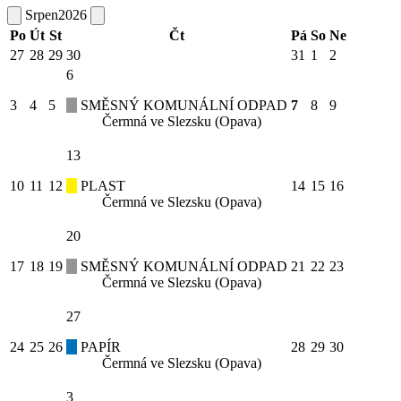
Srpen
2026
Po
Út
St
Čt
Pá
So
Ne
27
28
29
30
31
1
2
6
3
4
5
SMĚSNÝ KOMUNÁLNÍ ODPAD
7
8
9
Čermná ve Slezsku (Opava)
13
10
11
12
PLAST
14
15
16
Čermná ve Slezsku (Opava)
20
17
18
19
SMĚSNÝ KOMUNÁLNÍ ODPAD
21
22
23
Čermná ve Slezsku (Opava)
27
24
25
26
PAPÍR
28
29
30
Čermná ve Slezsku (Opava)
3