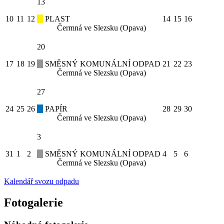
13
10
11
12
PLAST
14
15
16
Čermná ve Slezsku (Opava)
20
17
18
19
SMĚSNÝ KOMUNÁLNÍ ODPAD
21
22
23
Čermná ve Slezsku (Opava)
27
24
25
26
PAPÍR
28
29
30
Čermná ve Slezsku (Opava)
3
31
1
2
SMĚSNÝ KOMUNÁLNÍ ODPAD
4
5
6
Čermná ve Slezsku (Opava)
Kalendář svozu odpadu
Fotogalerie