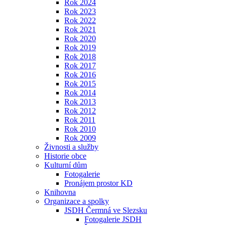
Rok 2024
Rok 2023
Rok 2022
Rok 2021
Rok 2020
Rok 2019
Rok 2018
Rok 2017
Rok 2016
Rok 2015
Rok 2014
Rok 2013
Rok 2012
Rok 2011
Rok 2010
Rok 2009
Živnosti a služby
Historie obce
Kulturní dům
Fotogalerie
Pronájem prostor KD
Knihovna
Organizace a spolky
JSDH Čermná ve Slezsku
Fotogalerie JSDH