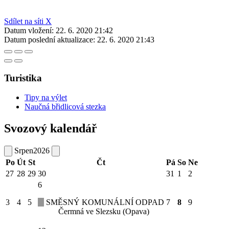
Sdílet na síti X
Datum vložení:
22. 6. 2020 21:42
Datum poslední aktualizace:
22. 6. 2020 21:43
Turistika
Tipy na výlet
Naučná břidlicová stezka
Svozový kalendář
Srpen
2026
Po
Út
St
Čt
Pá
So
Ne
27
28
29
30
31
1
2
6
3
4
5
SMĚSNÝ KOMUNÁLNÍ ODPAD
7
8
9
Čermná ve Slezsku (Opava)