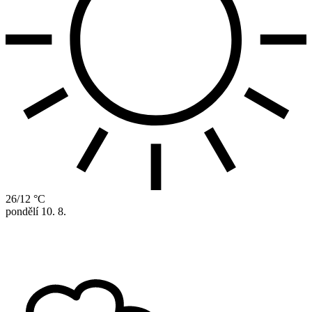
26/12 °C
pondělí
10. 8.