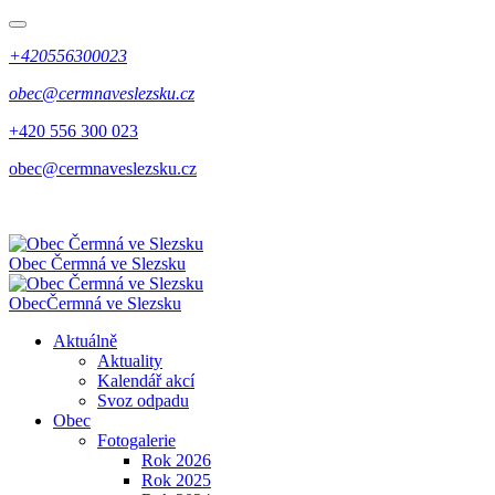
+420556300023
obec@cermnaveslezsku.cz
+420 556 300 023
obec@cermnaveslezsku.cz
Obec
Čermná ve Slezsku
Obec
Čermná ve Slezsku
Aktuálně
Aktuality
Kalendář akcí
Svoz odpadu
Obec
Fotogalerie
Rok 2026
Rok 2025