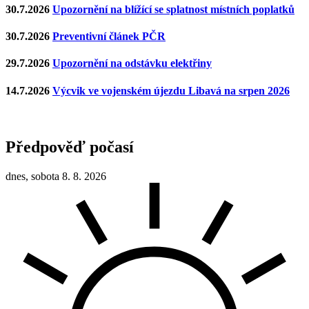
30.7.2026
Upozornění na blížící se splatnost místních poplatků
30.7.2026
Preventivní článek PČR
29.7.2026
Upozornění na odstávku elektřiny
14.7.2026
Výcvik ve vojenském újezdu Libavá na srpen 2026
Předpověď počasí
dnes, sobota 8. 8. 2026