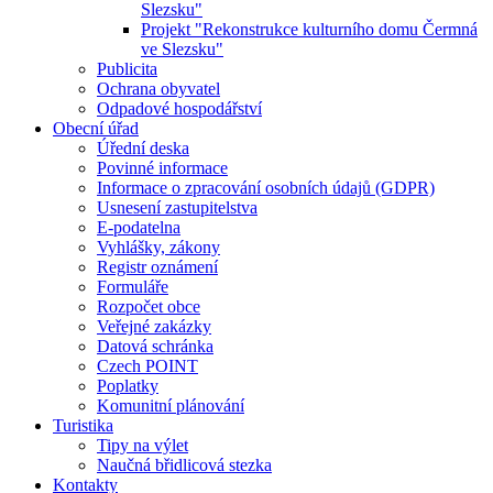
Slezsku"
Projekt "Rekonstrukce kulturního domu Čermná
ve Slezsku"
Publicita
Ochrana obyvatel
Odpadové hospodářství
Obecní úřad
Úřední deska
Povinné informace
Informace o zpracování osobních údajů (GDPR)
Usnesení zastupitelstva
E-podatelna
Vyhlášky, zákony
Registr oznámení
Formuláře
Rozpočet obce
Veřejné zakázky
Datová schránka
Czech POINT
Poplatky
Komunitní plánování
Turistika
Tipy na výlet
Naučná břidlicová stezka
Kontakty