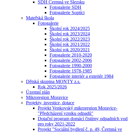
SDH Čermná ve Slezsku
Fotogalerie SDH
Fotogalerie Soptíci
Mateřská škola
Fotogalerie
Školní rok 2024⁄2025
Školní rok 2023⁄2024
Školní rok 2022⁄2023
Školní rok 2021⁄2022
Školní rok 2020⁄2021
Fotogalerie 2010-2020
Fotogalerie 2002-2006
Fotogalerie 1990-2000
Fotogalerie 1978-1985
Fotogalerie interiér a exteriér 1984
Dětská skupina MONTY z.s.
Rok 2025/2026
Územní plán
Mikroregion Moravice
Projekty, investice, dotace
Projekt Venkovský mikroregion Moravice-
"Předcházení vzniku odpadů"
Dotační program domácí čistírny odpadních vod
pro roky 2021-2022
Projekt "Sociální bydlení č. p. 49, Čermná ve