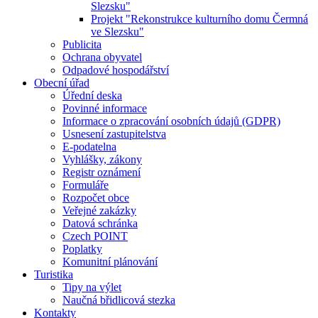
Slezsku"
Projekt "Rekonstrukce kulturního domu Čermná
ve Slezsku"
Publicita
Ochrana obyvatel
Odpadové hospodářství
Obecní úřad
Úřední deska
Povinné informace
Informace o zpracování osobních údajů (GDPR)
Usnesení zastupitelstva
E-podatelna
Vyhlášky, zákony
Registr oznámení
Formuláře
Rozpočet obce
Veřejné zakázky
Datová schránka
Czech POINT
Poplatky
Komunitní plánování
Turistika
Tipy na výlet
Naučná břidlicová stezka
Kontakty