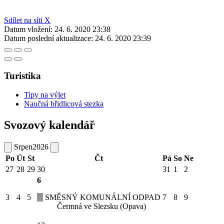
Sdílet na síti X
Datum vložení:
24. 6. 2020 23:38
Datum poslední aktualizace:
24. 6. 2020 23:39
Turistika
Tipy na výlet
Naučná břidlicová stezka
Svozový kalendář
Srpen
2026
Po
Út
St
Čt
Pá
So
Ne
27
28
29
30
31
1
2
6
3
4
5
SMĚSNÝ KOMUNÁLNÍ ODPAD
7
8
9
Čermná ve Slezsku (Opava)