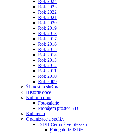
Rok 2024
Rok 2023
Rok 2022
Rok 2021
Rok 2020
Rok 2019
Rok 2018
Rok 2017
Rok 2016
Rok 2015
Rok 2014
Rok 2013
Rok 2012
Rok 2011
Rok 2010
Rok 2009
Živnosti a služby
Historie obce
Kulturní dům
Fotogalerie
Pronájem prostor KD
Knihovna
Organizace a spolky
JSDH Čermná ve Slezsku
Fotogalerie JSDH