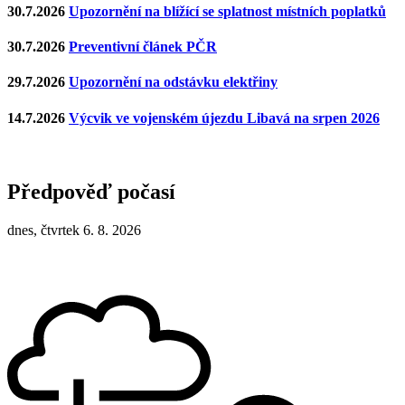
30.7.2026
Upozornění na blížící se splatnost místních poplatků
30.7.2026
Preventivní článek PČR
29.7.2026
Upozornění na odstávku elektřiny
14.7.2026
Výcvik ve vojenském újezdu Libavá na srpen 2026
Předpověď počasí
dnes, čtvrtek 6. 8. 2026