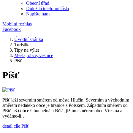
Obecní úřad
Důležitá telefonní čísla
Napište nám
Mobilní rozhlas
Facebook
Úvodní stránka
Turistika
Tipy na výlet
Města, obce, vesnice
Píšť
Píšť
Píšť leží severním směrem od města Hlučín. Severním a východním
směrem nedaleko obce je hranice s Polskem. Západním směrem od
Píště leží obce Chuchelná a Bělá, jižním směrem obec Vřesina a
vydáme-li…
detail cíle Píšť