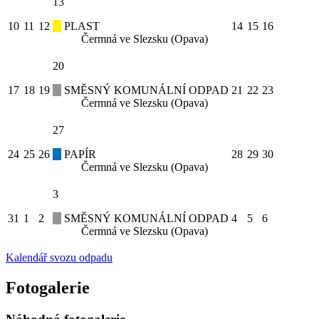
13
10
11
12
PLAST
14
15
16
Čermná ve Slezsku (Opava)
20
17
18
19
SMĚSNÝ KOMUNÁLNÍ ODPAD
21
22
23
Čermná ve Slezsku (Opava)
27
24
25
26
PAPÍR
28
29
30
Čermná ve Slezsku (Opava)
3
31
1
2
SMĚSNÝ KOMUNÁLNÍ ODPAD
4
5
6
Čermná ve Slezsku (Opava)
Kalendář svozu odpadu
Fotogalerie