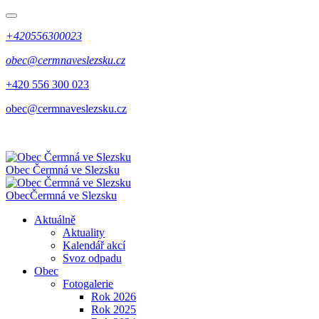
+420556300023
obec@cermnaveslezsku.cz
+420 556 300 023
obec@cermnaveslezsku.cz
Obec
Čermná ve Slezsku
Obec
Čermná ve Slezsku
Aktuálně
Aktuality
Kalendář akcí
Svoz odpadu
Obec
Fotogalerie
Rok 2026
Rok 2025