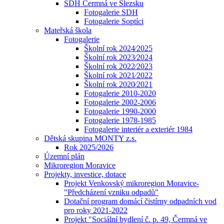
SDH Čermná ve Slezsku
Fotogalerie SDH
Fotogalerie Soptíci
Mateřská škola
Fotogalerie
Školní rok 2024⁄2025
Školní rok 2023⁄2024
Školní rok 2022⁄2023
Školní rok 2021⁄2022
Školní rok 2020⁄2021
Fotogalerie 2010-2020
Fotogalerie 2002-2006
Fotogalerie 1990-2000
Fotogalerie 1978-1985
Fotogalerie interiér a exteriér 1984
Dětská skupina MONTY z.s.
Rok 2025/2026
Územní plán
Mikroregion Moravice
Projekty, investice, dotace
Projekt Venkovský mikroregion Moravice-
"Předcházení vzniku odpadů"
Dotační program domácí čistírny odpadních vod
pro roky 2021-2022
Projekt "Sociální bydlení č. p. 49, Čermná ve