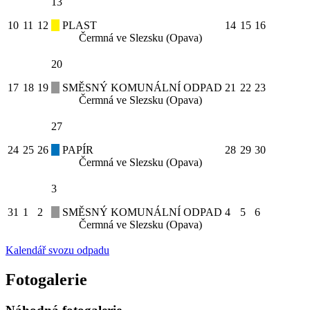
13
10
11
12
PLAST
14
15
16
Čermná ve Slezsku (Opava)
20
17
18
19
SMĚSNÝ KOMUNÁLNÍ ODPAD
21
22
23
Čermná ve Slezsku (Opava)
27
24
25
26
PAPÍR
28
29
30
Čermná ve Slezsku (Opava)
3
31
1
2
SMĚSNÝ KOMUNÁLNÍ ODPAD
4
5
6
Čermná ve Slezsku (Opava)
Kalendář svozu odpadu
Fotogalerie