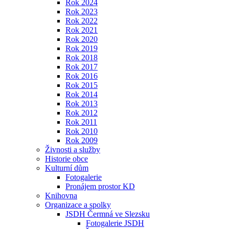
Rok 2024
Rok 2023
Rok 2022
Rok 2021
Rok 2020
Rok 2019
Rok 2018
Rok 2017
Rok 2016
Rok 2015
Rok 2014
Rok 2013
Rok 2012
Rok 2011
Rok 2010
Rok 2009
Živnosti a služby
Historie obce
Kulturní dům
Fotogalerie
Pronájem prostor KD
Knihovna
Organizace a spolky
JSDH Čermná ve Slezsku
Fotogalerie JSDH