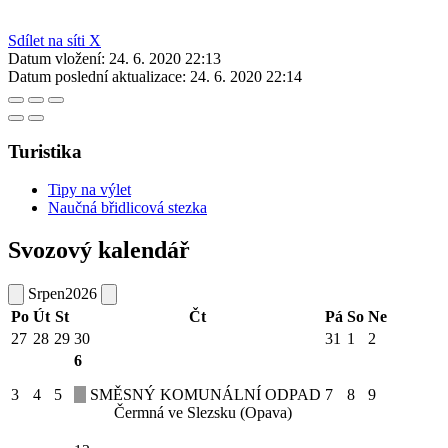
Sdílet na síti X
Datum vložení:
24. 6. 2020 22:13
Datum poslední aktualizace:
24. 6. 2020 22:14
Turistika
Tipy na výlet
Naučná břidlicová stezka
Svozový kalendář
Srpen
2026
Po
Út
St
Čt
Pá
So
Ne
27
28
29
30
31
1
2
6
3
4
5
SMĚSNÝ KOMUNÁLNÍ ODPAD
7
8
9
Čermná ve Slezsku (Opava)