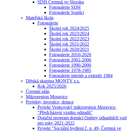
SDH Čermná ve Slezsku
Fotogalerie SDH
Fotogalerie Soptíci
Mateřská škola
Fotogalerie
Školní rok 2024⁄2025
Školní rok 2023⁄2024
Školní rok 2022⁄2023
Školní rok 2021⁄2022
Školní rok 2020⁄2021
Fotogalerie 2010-2020
Fotogalerie 2002-2006
Fotogalerie 1990-2000
Fotogalerie 1978-1985
Fotogalerie interiér a exteriér 1984
Dětská skupina MONTY z.s.
Rok 2025/2026
Územní plán
Mikroregion Moravice
Projekty, investice, dotace
Projekt Venkovský mikroregion Moravice-
"Předcházení vzniku odpadů"
Dotační program domácí čistírny odpadních vod
pro roky 2021-2022
Projekt "Sociální bydlení č. p. 49, Čermná ve