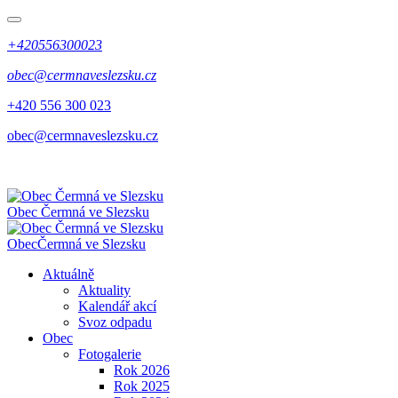
+420556300023
obec@cermnaveslezsku.cz
+420 556 300 023
obec@cermnaveslezsku.cz
Obec
Čermná ve Slezsku
Obec
Čermná ve Slezsku
Aktuálně
Aktuality
Kalendář akcí
Svoz odpadu
Obec
Fotogalerie
Rok 2026
Rok 2025