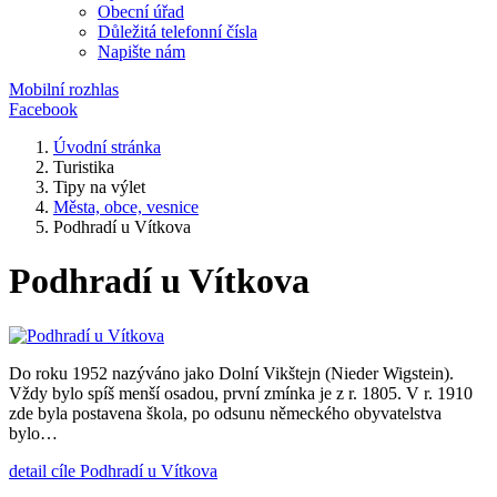
Obecní úřad
Důležitá telefonní čísla
Napište nám
Mobilní rozhlas
Facebook
Úvodní stránka
Turistika
Tipy na výlet
Města, obce, vesnice
Podhradí u Vítkova
Podhradí u Vítkova
Do roku 1952 nazýváno jako Dolní Vikštejn (Nieder Wigstein).
Vždy bylo spíš menší osadou, první zmínka je z r. 1805. V r. 1910
zde byla postavena škola, po odsunu německého obyvatelstva
bylo…
detail cíle Podhradí u Vítkova