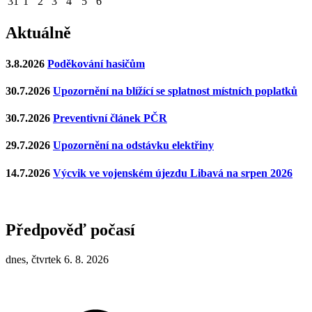
31
1
2
3
4
5
6
Aktuálně
3.8.2026
Poděkování hasičům
30.7.2026
Upozornění na blížící se splatnost místních poplatků
30.7.2026
Preventivní článek PČR
29.7.2026
Upozornění na odstávku elektřiny
14.7.2026
Výcvik ve vojenském újezdu Libavá na srpen 2026
Předpověď počasí
dnes, čtvrtek 6. 8. 2026