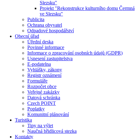
Slezsku"
Projekt "Rekonstrukce kulturního domu Čermná
ve Slezsku"
Publicita
Ochrana obyvatel
Odpadové hospodářství
Obecní úřad
Úřední deska
Povinné informace
Informace o zpracování osobních údajů (GDPR)
Usnesení zastupitelstva
E-podatelna
Vyhlášky, zákony
Registr oznámení
Formuláře
Rozpočet obce
Veřejné zakázky
Datová schránka
Czech POINT
Poplatky
Komunitní plánování
Turistika
Tipy na výlet
Naučná břidlicová stezka
Kontakty