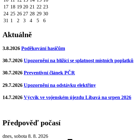
17
18
19
20
21
22
23
24
25
26
27
28
29
30
31
1
2
3
4
5
6
Aktuálně
3.8.2026
Poděkování hasičům
30.7.2026
Upozornění na blížící se splatnost místních poplatků
30.7.2026
Preventivní článek PČR
29.7.2026
Upozornění na odstávku elektřiny
14.7.2026
Výcvik ve vojenském újezdu Libavá na srpen 2026
Předpověď počasí
dnes, sobota 8. 8. 2026