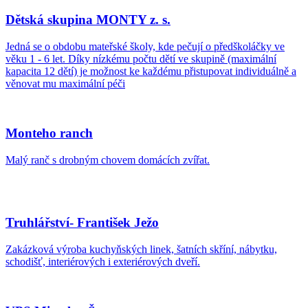
Dětská skupina MONTY z. s.
Jedná se o obdobu mateřské školy, kde pečují o předškoláčky ve
věku 1 - 6 let. Díky nízkému počtu dětí ve skupině (maximální
kapacita 12 dětí) je možnost ke každému přistupovat individuálně a
věnovat mu maximální péči
Monteho ranch
Malý ranč s drobným chovem domácích zvířat.
Truhlářství- František Ježo
Zakázková výroba kuchyňských linek, šatních skříní, nábytku,
schodišť, interiérových i exteriérových dveří.