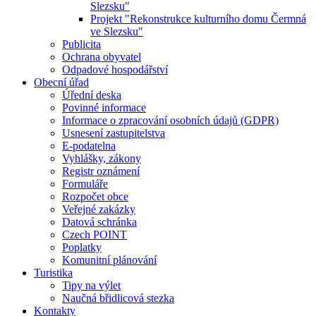
Slezsku"
Projekt "Rekonstrukce kulturního domu Čermná
ve Slezsku"
Publicita
Ochrana obyvatel
Odpadové hospodářství
Obecní úřad
Úřední deska
Povinné informace
Informace o zpracování osobních údajů (GDPR)
Usnesení zastupitelstva
E-podatelna
Vyhlášky, zákony
Registr oznámení
Formuláře
Rozpočet obce
Veřejné zakázky
Datová schránka
Czech POINT
Poplatky
Komunitní plánování
Turistika
Tipy na výlet
Naučná břidlicová stezka
Kontakty