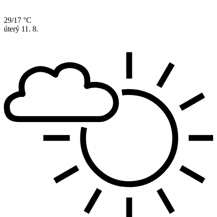
29/17 °C
úterý
11. 8.