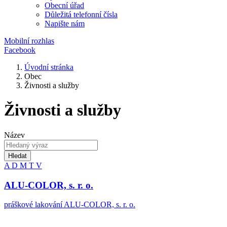
Obecní úřad
Důležitá telefonní čísla
Napište nám
Mobilní rozhlas
Facebook
Úvodní stránka
Obec
Živnosti a služby
Živnosti a služby
Název
Hledat
A
D
M
T
V
ALU-COLOR, s. r. o.
práškové lakování ALU-COLOR, s. r. o.