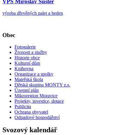
VPS Miroslav Šuster
výroba dřevěných palet a beden
Obec
Fotogalerie
Živnosti a služby
Historie obce
Kulturní dům
Knihovna
Organizace a spolky
Mateřská škola
Dětská skupina MONTY z.s.
Územní plán
Mikroregion Moravice
Projekty, investice, dotace
Publicita
Ochrana obyvatel
Odpadové hospodářství
Svozový kalendář