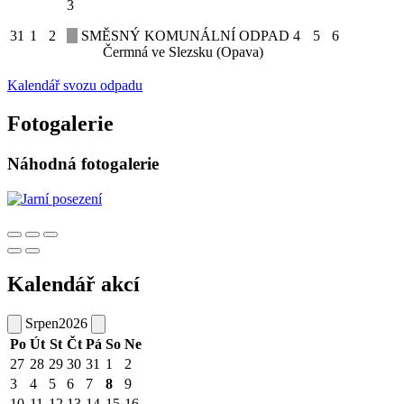
3
31
1
2
SMĚSNÝ KOMUNÁLNÍ ODPAD
4
5
6
Čermná ve Slezsku (Opava)
Kalendář svozu odpadu
Fotogalerie
Náhodná fotogalerie
Kalendář akcí
Srpen
2026
Po
Út
St
Čt
Pá
So
Ne
27
28
29
30
31
1
2
3
4
5
6
7
8
9
10
11
12
13
14
15
16