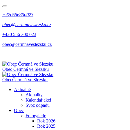
+420556300023
obec@cermnaveslezsku.cz
+420 556 300 023
obec@cermnaveslezsku.cz
Obec
Čermná ve Slezsku
Obec
Čermná ve Slezsku
Aktuálně
Aktuality
Kalendář akcí
Svoz odpadu
Obec
Fotogalerie
Rok 2026
Rok 2025