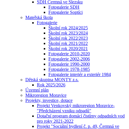
SDH Čermná ve Slezsku
Fotogalerie SDH
Fotogalerie Soptíci
Mateřská škola
Fotogalerie
Školní rok 2024⁄2025
Školní rok 2023⁄2024
Školní rok 2022⁄2023
Školní rok 2021⁄2022
Školní rok 2020⁄2021
Fotogalerie 2010-2020
Fotogalerie 2002-2006
Fotogalerie 1990-2000
Fotogalerie 1978-1985
Fotogalerie interiér a exteriér 1984
Dětská skupina MONTY z.s.
Rok 2025/2026
Územní plán
Mikroregion Moravice
Projekty, investice, dotace
Projekt Venkovský mikroregion Moravice-
"Předcházení vzniku odpadů"
Dotační program domácí čistírny odpadních vod
pro roky 2021-2022
Projekt "Sociální bydlení č. p. 49, Čermná ve