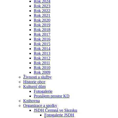
Rok 2024
Rok 2023
Rok 2022
Rok 2021
Rok 2020
Rok 2019
Rok 2018
Rok 2017
Rok 2016
Rok 2015
Rok 2014
Rok 2013
Rok 2012
Rok 2011
Rok 2010
Rok 2009
Živnosti a služby
Historie obce
Kulturní dům
Fotogalerie
Pronájem prostor KD
Knihovna
Organizace a spolky
JSDH Čermná ve Slezsku
Fotogalerie JSDH