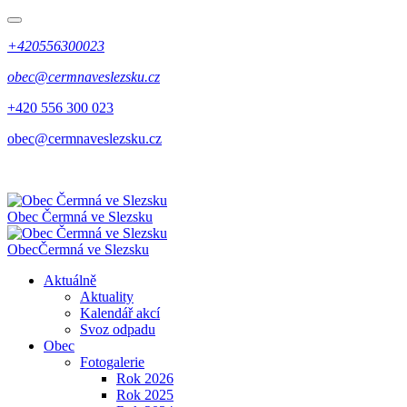
+420556300023
obec@cermnaveslezsku.cz
+420 556 300 023
obec@cermnaveslezsku.cz
Obec
Čermná ve Slezsku
Obec
Čermná ve Slezsku
Aktuálně
Aktuality
Kalendář akcí
Svoz odpadu
Obec
Fotogalerie
Rok 2026
Rok 2025