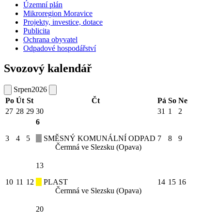
Územní plán
Mikroregion Moravice
Projekty, investice, dotace
Publicita
Ochrana obyvatel
Odpadové hospodářství
Svozový kalendář
Srpen
2026
Po
Út
St
Čt
Pá
So
Ne
27
28
29
30
31
1
2
6
3
4
5
SMĚSNÝ KOMUNÁLNÍ ODPAD
7
8
9
Čermná ve Slezsku (Opava)
13
10
11
12
PLAST
14
15
16
Čermná ve Slezsku (Opava)
20