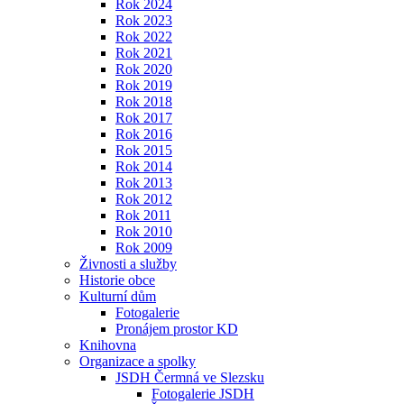
Rok 2024
Rok 2023
Rok 2022
Rok 2021
Rok 2020
Rok 2019
Rok 2018
Rok 2017
Rok 2016
Rok 2015
Rok 2014
Rok 2013
Rok 2012
Rok 2011
Rok 2010
Rok 2009
Živnosti a služby
Historie obce
Kulturní dům
Fotogalerie
Pronájem prostor KD
Knihovna
Organizace a spolky
JSDH Čermná ve Slezsku
Fotogalerie JSDH