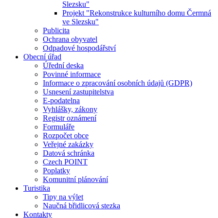
Slezsku"
Projekt "Rekonstrukce kulturního domu Čermná
ve Slezsku"
Publicita
Ochrana obyvatel
Odpadové hospodářství
Obecní úřad
Úřední deska
Povinné informace
Informace o zpracování osobních údajů (GDPR)
Usnesení zastupitelstva
E-podatelna
Vyhlášky, zákony
Registr oznámení
Formuláře
Rozpočet obce
Veřejné zakázky
Datová schránka
Czech POINT
Poplatky
Komunitní plánování
Turistika
Tipy na výlet
Naučná břidlicová stezka
Kontakty