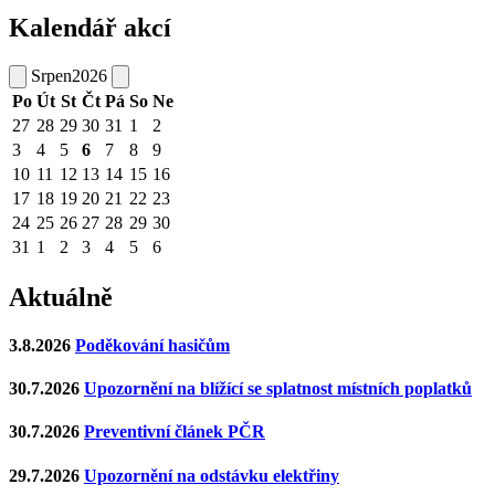
Kalendář akcí
Srpen
2026
Po
Út
St
Čt
Pá
So
Ne
27
28
29
30
31
1
2
3
4
5
6
7
8
9
10
11
12
13
14
15
16
17
18
19
20
21
22
23
24
25
26
27
28
29
30
31
1
2
3
4
5
6
Aktuálně
3.8.2026
Poděkování hasičům
30.7.2026
Upozornění na blížící se splatnost místních poplatků
30.7.2026
Preventivní článek PČR
29.7.2026
Upozornění na odstávku elektřiny