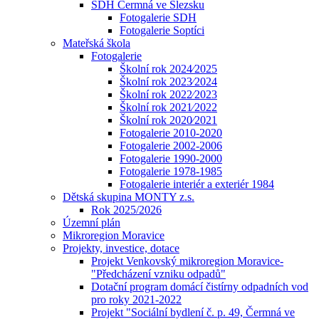
SDH Čermná ve Slezsku
Fotogalerie SDH
Fotogalerie Soptíci
Mateřská škola
Fotogalerie
Školní rok 2024⁄2025
Školní rok 2023⁄2024
Školní rok 2022⁄2023
Školní rok 2021⁄2022
Školní rok 2020⁄2021
Fotogalerie 2010-2020
Fotogalerie 2002-2006
Fotogalerie 1990-2000
Fotogalerie 1978-1985
Fotogalerie interiér a exteriér 1984
Dětská skupina MONTY z.s.
Rok 2025/2026
Územní plán
Mikroregion Moravice
Projekty, investice, dotace
Projekt Venkovský mikroregion Moravice-
"Předcházení vzniku odpadů"
Dotační program domácí čistírny odpadních vod
pro roky 2021-2022
Projekt "Sociální bydlení č. p. 49, Čermná ve