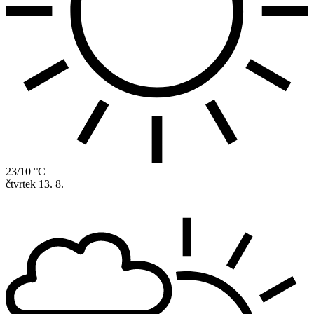
23/10 °C
čtvrtek
13. 8.