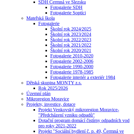
SDH Čermná ve Slezsku
Fotogalerie SDH
Fotogalerie Soptíci
Mateřská škola
Fotogalerie
Školní rok 2024⁄2025
Školní rok 2023⁄2024
Školní rok 2022⁄2023
Školní rok 2021⁄2022
Školní rok 2020⁄2021
Fotogalerie 2010-2020
Fotogalerie 2002-2006
Fotogalerie 1990-2000
Fotogalerie 1978-1985
Fotogalerie interiér a exteriér 1984
Dětská skupina MONTY z.s.
Rok 2025/2026
Územní plán
Mikroregion Moravice
Projekty, investice, dotace
Projekt Venkovský mikroregion Moravice-
"Předcházení vzniku odpadů"
Dotační program domácí čistírny odpadních vod
pro roky 2021-2022
Projekt "Sociální bydlení č. p. 49, Čermná ve