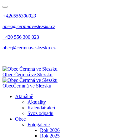
+420556300023
obec@cermnaveslezsku.cz
+420 556 300 023
obec@cermnaveslezsku.cz
Obec
Čermná ve Slezsku
Obec
Čermná ve Slezsku
Aktuálně
Aktuality
Kalendář akcí
Svoz odpadu
Obec
Fotogalerie
Rok 2026
Rok 2025