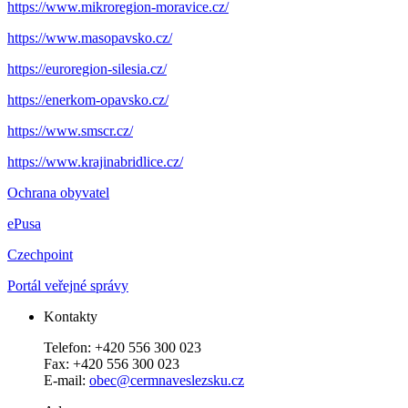
https://www.mikroregion-moravice.cz/
https://www.masopavsko.cz/
https://euroregion-silesia.cz/
https://enerkom-opavsko.cz/
https://www.smscr.cz/
https://www.krajinabridlice.cz/
Ochrana obyvatel
ePusa
Czechpoint
Portál veřejné správy
Kontakty
Telefon: +420 556 300 023
Fax: +420 556 300 023
E-mail:
obec@cermnaveslezsku.cz