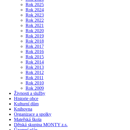
Rok 2025
Rok 2024
Rok 2023
Rok 2022
Rok 2021
Rok 2020
Rok 2019
Rok 2018
Rok 2017
Rok 2016
Rok 2015
Rok 2014
Rok 2013
Rok 2012
Rok 2011
Rok 2010
Rok 2009
Živnosti a služby
Historie obce
Kulturní dům
Knihovna
Organizace a spolky
Mateřská škola
Dětská skupina MONTY z.s.
Územní plán