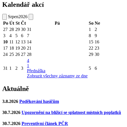
Kalendář akcí
Srpen
2026
Po
Út
St
Čt
Pá
So
Ne
27
28
29
30
31
1
2
3
4
5
6
7
8
9
10
11
12
13
14
15
16
17
18
19
20
21
22
23
24
25
26
27
28
29
30
4
1
31
1
2
3
5
6
Přednáška
Zobrazit všechny záznamy ze dne
Aktuálně
3.8.2026
Poděkování hasičům
30.7.2026
Upozornění na blížící se splatnost místních poplatků
30.7.2026
Preventivní článek PČR