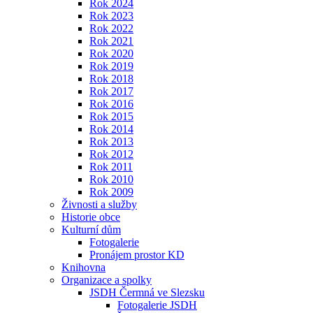
Rok 2024
Rok 2023
Rok 2022
Rok 2021
Rok 2020
Rok 2019
Rok 2018
Rok 2017
Rok 2016
Rok 2015
Rok 2014
Rok 2013
Rok 2012
Rok 2011
Rok 2010
Rok 2009
Živnosti a služby
Historie obce
Kulturní dům
Fotogalerie
Pronájem prostor KD
Knihovna
Organizace a spolky
JSDH Čermná ve Slezsku
Fotogalerie JSDH