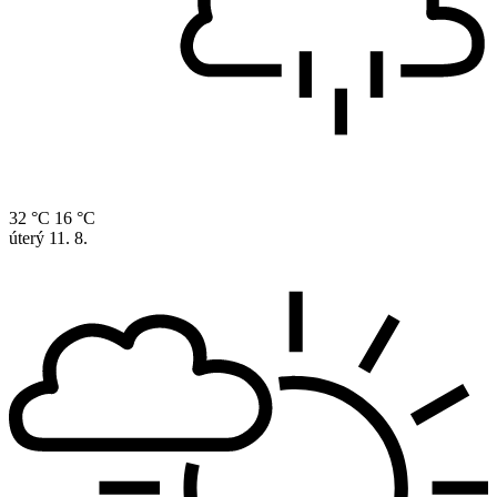
32 °C
16 °C
úterý
11. 8.