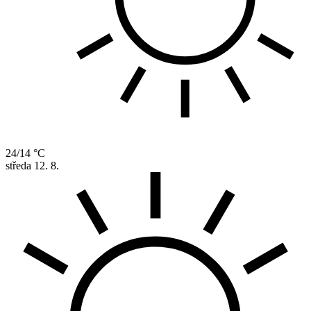
24/14 °C
středa
12. 8.