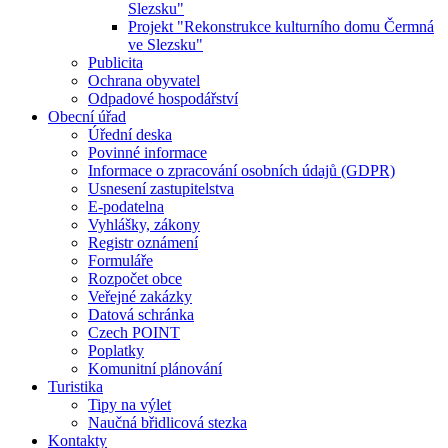
Slezsku"
Projekt "Rekonstrukce kulturního domu Čermná
ve Slezsku"
Publicita
Ochrana obyvatel
Odpadové hospodářství
Obecní úřad
Úřední deska
Povinné informace
Informace o zpracování osobních údajů (GDPR)
Usnesení zastupitelstva
E-podatelna
Vyhlášky, zákony
Registr oznámení
Formuláře
Rozpočet obce
Veřejné zakázky
Datová schránka
Czech POINT
Poplatky
Komunitní plánování
Turistika
Tipy na výlet
Naučná břidlicová stezka
Kontakty