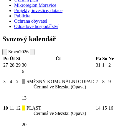
Mikroregion Moravice
Projekty, investice, dotace
Publicita
Ochrana obyvatel
Odpadové hospodářství
Svozový kalendář
Srpen
2026
Po
Út
St
Čt
Pá
So
Ne
27
28
29
30
31
1
2
6
3
4
5
SMĚSNÝ KOMUNÁLNÍ ODPAD
7
8
9
Čermná ve Slezsku (Opava)
13
10
11
12
PLAST
14
15
16
Čermná ve Slezsku (Opava)
20