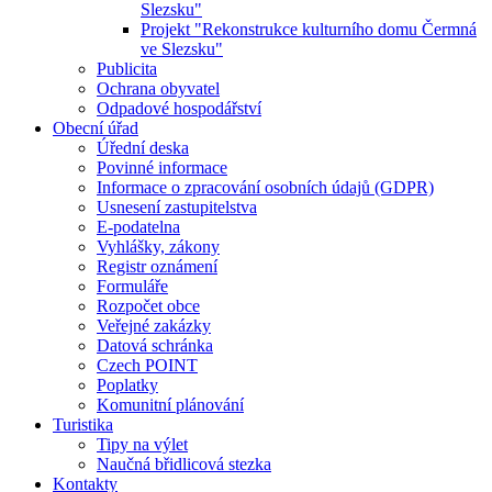
Slezsku"
Projekt "Rekonstrukce kulturního domu Čermná
ve Slezsku"
Publicita
Ochrana obyvatel
Odpadové hospodářství
Obecní úřad
Úřední deska
Povinné informace
Informace o zpracování osobních údajů (GDPR)
Usnesení zastupitelstva
E-podatelna
Vyhlášky, zákony
Registr oznámení
Formuláře
Rozpočet obce
Veřejné zakázky
Datová schránka
Czech POINT
Poplatky
Komunitní plánování
Turistika
Tipy na výlet
Naučná břidlicová stezka
Kontakty