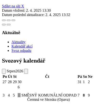
Sdílet na síti X
Datum vložení:
2. 4. 2025 13:30
Datum poslední aktualizace:
2. 4. 2025 13:32
Aktuálně
Aktuality
Kalendář akcí
Svoz odpadu
Svozový kalendář
Srpen
2026
Po
Út
St
Čt
Pá
So
Ne
27
28
29
30
31
1
2
6
3
4
5
SMĚSNÝ KOMUNÁLNÍ ODPAD
7
8
9
Čermná ve Slezsku (Opava)