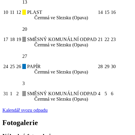
13
10
11
12
PLAST
14
15
16
Čermná ve Slezsku (Opava)
20
17
18
19
SMĚSNÝ KOMUNÁLNÍ ODPAD
21
22
23
Čermná ve Slezsku (Opava)
27
24
25
26
PAPÍR
28
29
30
Čermná ve Slezsku (Opava)
3
31
1
2
SMĚSNÝ KOMUNÁLNÍ ODPAD
4
5
6
Čermná ve Slezsku (Opava)
Kalendář svozu odpadu
Fotogalerie