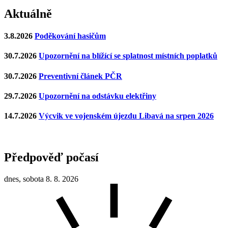
Aktuálně
3.8.2026
Poděkování hasičům
30.7.2026
Upozornění na blížící se splatnost místních poplatků
30.7.2026
Preventivní článek PČR
29.7.2026
Upozornění na odstávku elektřiny
14.7.2026
Výcvik ve vojenském újezdu Libavá na srpen 2026
Předpověď počasí
dnes, sobota 8. 8. 2026