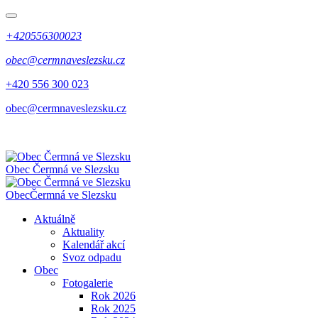
+420556300023
obec@cermnaveslezsku.cz
+420 556 300 023
obec@cermnaveslezsku.cz
Obec
Čermná ve Slezsku
Obec
Čermná ve Slezsku
Aktuálně
Aktuality
Kalendář akcí
Svoz odpadu
Obec
Fotogalerie
Rok 2026
Rok 2025