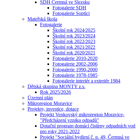
SDH Čermná ve Slezsku
Fotogalerie SDH
Fotogalerie Soptíci
Mateřská škola
Fotogalerie
Školní rok 2024⁄2025
Školní rok 2023⁄2024
Školní rok 2022⁄2023
Školní rok 2021⁄2022
Školní rok 2020⁄2021
Fotogalerie 2010-2020
Fotogalerie 2002-2006
Fotogalerie 1990-2000
Fotogalerie 1978-1985
Fotogalerie interiér a exteriér 1984
Dětská skupina MONTY z.s.
Rok 2025/2026
Územní plán
Mikroregion Moravice
Projekty, investice, dotace
Projekt Venkovský mikroregion Moravice-
"Předcházení vzniku odpadů"
Dotační program domácí čistírny odpadních vod
pro roky 2021-2022
Projekt "Sociální bydlení č. p. 49, Čermná ve