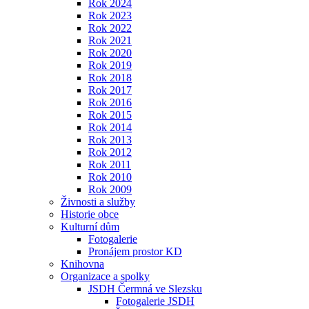
Rok 2024
Rok 2023
Rok 2022
Rok 2021
Rok 2020
Rok 2019
Rok 2018
Rok 2017
Rok 2016
Rok 2015
Rok 2014
Rok 2013
Rok 2012
Rok 2011
Rok 2010
Rok 2009
Živnosti a služby
Historie obce
Kulturní dům
Fotogalerie
Pronájem prostor KD
Knihovna
Organizace a spolky
JSDH Čermná ve Slezsku
Fotogalerie JSDH