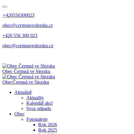
+420556300023
obec@cermnaveslezsku.cz
+420 556 300 023
obec@cermnaveslezsku.cz
Obec
Čermná ve Slezsku
Obec
Čermná ve Slezsku
Aktuálně
Aktuality
Kalendář akcí
Svoz odpadu
Obec
Fotogalerie
Rok 2026
Rok 2025