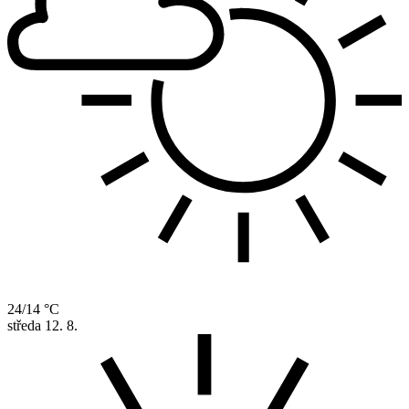
24/14 °C
středa
12. 8.