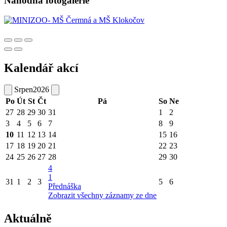
Náhodná fotogalerie
Kalendář akcí
Srpen
2026
Po
Út
St
Čt
Pá
So
Ne
27
28
29
30
31
1
2
3
4
5
6
7
8
9
10
11
12
13
14
15
16
17
18
19
20
21
22
23
24
25
26
27
28
29
30
4
1
31
1
2
3
5
6
Přednáška
Zobrazit všechny záznamy ze dne
Aktuálně