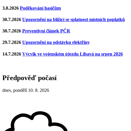
3.8.2026
Poděkování hasičům
30.7.2026
Upozornění na blížící se splatnost místních poplatků
30.7.2026
Preventivní článek PČR
29.7.2026
Upozornění na odstávku elektřiny
14.7.2026
Výcvik ve vojenském újezdu Libavá na srpen 2026
Předpověď počasí
dnes, pondělí 10. 8. 2026