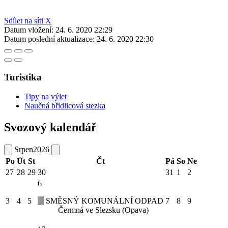
Sdílet na síti X
Datum vložení:
24. 6. 2020 22:29
Datum poslední aktualizace:
24. 6. 2020 22:30
Turistika
Tipy na výlet
Naučná břidlicová stezka
Svozový kalendář
Srpen
2026
Po
Út
St
Čt
Pá
So
Ne
27
28
29
30
31
1
2
6
3
4
5
SMĚSNÝ KOMUNÁLNÍ ODPAD
7
8
9
Čermná ve Slezsku (Opava)