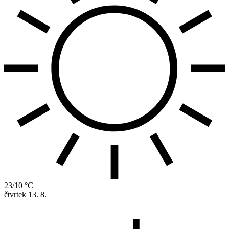
23/10 °C
čtvrtek
13. 8.