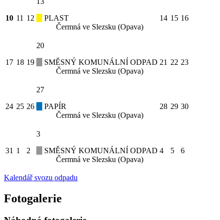
13
10
11
12
PLAST
14
15
16
Čermná ve Slezsku (Opava)
20
17
18
19
SMĚSNÝ KOMUNÁLNÍ ODPAD
21
22
23
Čermná ve Slezsku (Opava)
27
24
25
26
PAPÍR
28
29
30
Čermná ve Slezsku (Opava)
3
31
1
2
SMĚSNÝ KOMUNÁLNÍ ODPAD
4
5
6
Čermná ve Slezsku (Opava)
Kalendář svozu odpadu
Fotogalerie