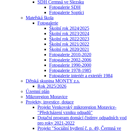
SDH Čermná ve Slezsku
Fotogalerie SDH
Fotogalerie Soptíci
Mateřská škola
Fotogalerie
Školní rok 2024⁄2025
Školní rok 2023⁄2024
Školní rok 2022⁄2023
Školní rok 2021⁄2022
Školní rok 2020⁄2021
Fotogalerie 2010-2020
Fotogalerie 2002-2006
Fotogalerie 1990-2000
Fotogalerie 1978-1985
Fotogalerie interiér a exteriér 1984
Dětská skupina MONTY z.s.
Rok 2025/2026
Územní plán
Mikroregion Moravice
Projekty, investice, dotace
Projekt Venkovský mikroregion Moravice-
"Předcházení vzniku odpadů"
Dotační program domácí čistírny odpadních vod
pro roky 2021-2022
Projekt "Sociální bydlení č. p. 49, Čermná ve