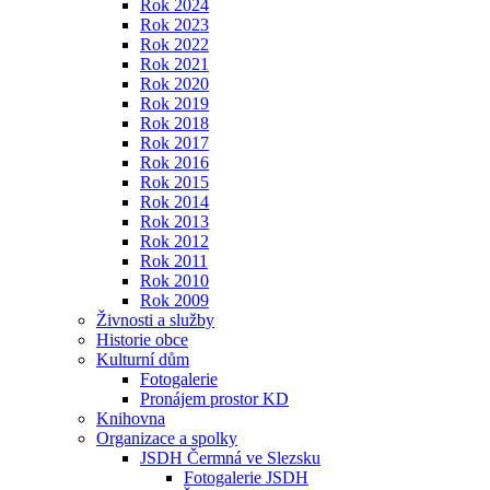
Rok 2024
Rok 2023
Rok 2022
Rok 2021
Rok 2020
Rok 2019
Rok 2018
Rok 2017
Rok 2016
Rok 2015
Rok 2014
Rok 2013
Rok 2012
Rok 2011
Rok 2010
Rok 2009
Živnosti a služby
Historie obce
Kulturní dům
Fotogalerie
Pronájem prostor KD
Knihovna
Organizace a spolky
JSDH Čermná ve Slezsku
Fotogalerie JSDH