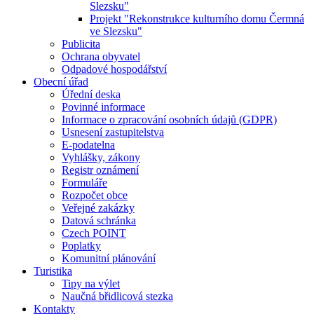
Slezsku"
Projekt "Rekonstrukce kulturního domu Čermná
ve Slezsku"
Publicita
Ochrana obyvatel
Odpadové hospodářství
Obecní úřad
Úřední deska
Povinné informace
Informace o zpracování osobních údajů (GDPR)
Usnesení zastupitelstva
E-podatelna
Vyhlášky, zákony
Registr oznámení
Formuláře
Rozpočet obce
Veřejné zakázky
Datová schránka
Czech POINT
Poplatky
Komunitní plánování
Turistika
Tipy na výlet
Naučná břidlicová stezka
Kontakty