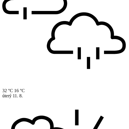
32 °C
16 °C
úterý
11. 8.