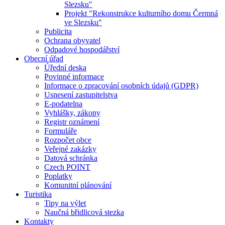
Slezsku"
Projekt "Rekonstrukce kulturního domu Čermná
ve Slezsku"
Publicita
Ochrana obyvatel
Odpadové hospodářství
Obecní úřad
Úřední deska
Povinné informace
Informace o zpracování osobních údajů (GDPR)
Usnesení zastupitelstva
E-podatelna
Vyhlášky, zákony
Registr oznámení
Formuláře
Rozpočet obce
Veřejné zakázky
Datová schránka
Czech POINT
Poplatky
Komunitní plánování
Turistika
Tipy na výlet
Naučná břidlicová stezka
Kontakty