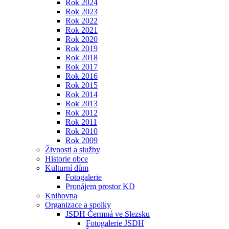
Rok 2024
Rok 2023
Rok 2022
Rok 2021
Rok 2020
Rok 2019
Rok 2018
Rok 2017
Rok 2016
Rok 2015
Rok 2014
Rok 2013
Rok 2012
Rok 2011
Rok 2010
Rok 2009
Živnosti a služby
Historie obce
Kulturní dům
Fotogalerie
Pronájem prostor KD
Knihovna
Organizace a spolky
JSDH Čermná ve Slezsku
Fotogalerie JSDH