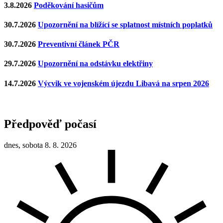
3.8.2026
Poděkování hasičům
30.7.2026
Upozornění na blížící se splatnost místních poplatků
30.7.2026
Preventivní článek PČR
29.7.2026
Upozornění na odstávku elektřiny
14.7.2026
Výcvik ve vojenském újezdu Libavá na srpen 2026
Předpověď počasí
dnes, sobota 8. 8. 2026