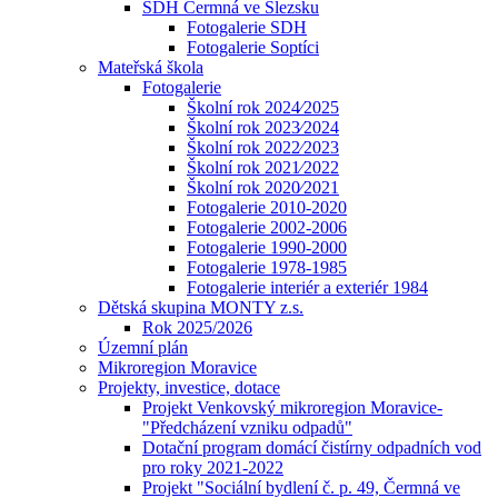
SDH Čermná ve Slezsku
Fotogalerie SDH
Fotogalerie Soptíci
Mateřská škola
Fotogalerie
Školní rok 2024⁄2025
Školní rok 2023⁄2024
Školní rok 2022⁄2023
Školní rok 2021⁄2022
Školní rok 2020⁄2021
Fotogalerie 2010-2020
Fotogalerie 2002-2006
Fotogalerie 1990-2000
Fotogalerie 1978-1985
Fotogalerie interiér a exteriér 1984
Dětská skupina MONTY z.s.
Rok 2025/2026
Územní plán
Mikroregion Moravice
Projekty, investice, dotace
Projekt Venkovský mikroregion Moravice-
"Předcházení vzniku odpadů"
Dotační program domácí čistírny odpadních vod
pro roky 2021-2022
Projekt "Sociální bydlení č. p. 49, Čermná ve