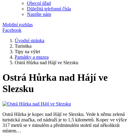
Obecní úřad
Důležitá telefonní čísla
Napište nám
Mobilní rozhlas
Facebook
Úvodní stránka
Turistika
Tipy na výlet
Památky a muzea
Ostrá Hůrka nad Hájí ve Slezsku
Ostrá Hůrka nad Hájí ve
Slezsku
Ostrá Hůrka je kopec nad Hájí ve Slezsku. Vede k němu zelená
turistická značka, od nádraží je to 1,5 kilometrů. Kopec ve výšce
317 metrů se v minulém a předminulém století stal několikrát
místem…