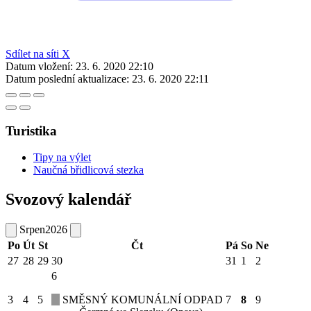
Sdílet na síti X
Datum vložení:
23. 6. 2020 22:10
Datum poslední aktualizace:
23. 6. 2020 22:11
Turistika
Tipy na výlet
Naučná břidlicová stezka
Svozový kalendář
Srpen
2026
Po
Út
St
Čt
Pá
So
Ne
27
28
29
30
31
1
2
6
3
4
5
SMĚSNÝ KOMUNÁLNÍ ODPAD
7
8
9