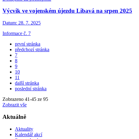
Výcvik ve vojenském újezdu Libavá na srpen 2025
Datum:
28. 7. 2025
Informace č. 7
první stránka
předchozí stránka
7
8
9
10
11
další stránka
poslední stránka
Zobrazeno
41
-
45
ze 95
Zobrazit vše
Aktuálně
Aktuality
Kalendář akcí