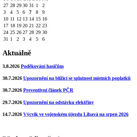
27
28
29
30
31
1
2
3
4
5
6
7
8
9
10
11
12
13
14
15
16
17
18
19
20
21
22
23
24
25
26
27
28
29
30
31
1
2
3
4
5
6
Aktuálně
3.8.2026
Poděkování hasičům
30.7.2026
Upozornění na blížící se splatnost místních poplatků
30.7.2026
Preventivní článek PČR
29.7.2026
Upozornění na odstávku elektřiny
14.7.2026
Výcvik ve vojenském újezdu Libavá na srpen 2026