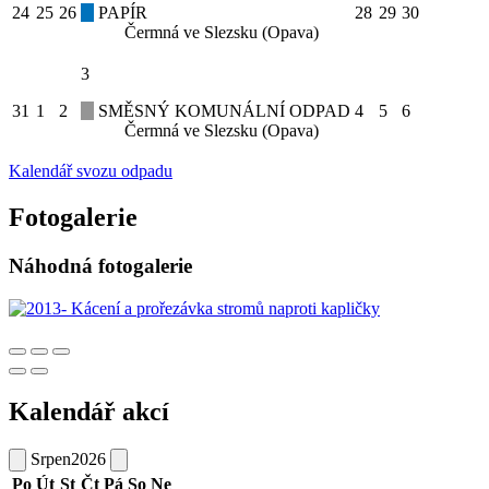
24
25
26
PAPÍR
28
29
30
Čermná ve Slezsku (Opava)
3
31
1
2
SMĚSNÝ KOMUNÁLNÍ ODPAD
4
5
6
Čermná ve Slezsku (Opava)
Kalendář svozu odpadu
Fotogalerie
Náhodná fotogalerie
Kalendář akcí
Srpen
2026
Po
Út
St
Čt
Pá
So
Ne