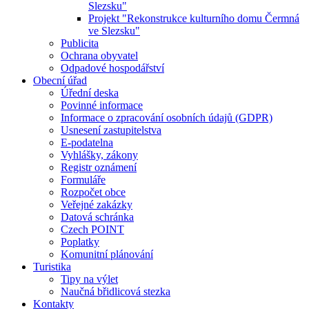
Slezsku"
Projekt "Rekonstrukce kulturního domu Čermná
ve Slezsku"
Publicita
Ochrana obyvatel
Odpadové hospodářství
Obecní úřad
Úřední deska
Povinné informace
Informace o zpracování osobních údajů (GDPR)
Usnesení zastupitelstva
E-podatelna
Vyhlášky, zákony
Registr oznámení
Formuláře
Rozpočet obce
Veřejné zakázky
Datová schránka
Czech POINT
Poplatky
Komunitní plánování
Turistika
Tipy na výlet
Naučná břidlicová stezka
Kontakty