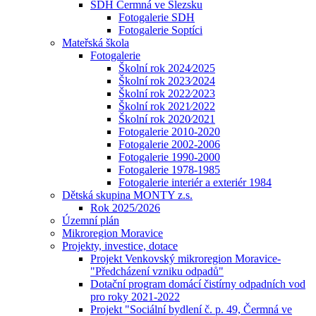
SDH Čermná ve Slezsku
Fotogalerie SDH
Fotogalerie Soptíci
Mateřská škola
Fotogalerie
Školní rok 2024⁄2025
Školní rok 2023⁄2024
Školní rok 2022⁄2023
Školní rok 2021⁄2022
Školní rok 2020⁄2021
Fotogalerie 2010-2020
Fotogalerie 2002-2006
Fotogalerie 1990-2000
Fotogalerie 1978-1985
Fotogalerie interiér a exteriér 1984
Dětská skupina MONTY z.s.
Rok 2025/2026
Územní plán
Mikroregion Moravice
Projekty, investice, dotace
Projekt Venkovský mikroregion Moravice-
"Předcházení vzniku odpadů"
Dotační program domácí čistírny odpadních vod
pro roky 2021-2022
Projekt "Sociální bydlení č. p. 49, Čermná ve