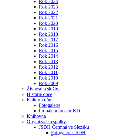
Rok 2024
Rok 2023
Rok 2022
Rok 2021
Rok 2020
Rok 2019
Rok 2018
Rok 2017
Rok 2016
Rok 2015
Rok 2014
Rok 2013
Rok 2012
Rok 2011
Rok 2010
Rok 2009
Živnosti a služby
Historie obce
Kulturní dům
Fotogalerie
Pronájem prostor KD
Knihovna
Organizace a spolky
JSDH Čermná ve Slezsku
Fotogalerie JSDH