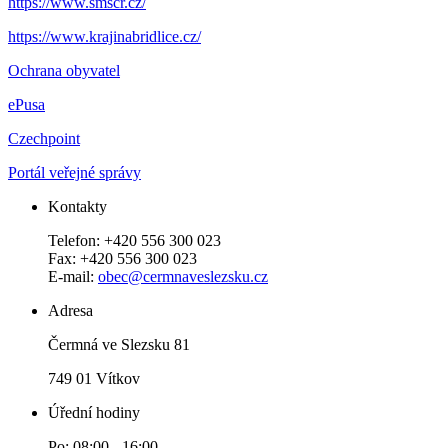
https://www.smscr.cz/
https://www.krajinabridlice.cz/
Ochrana obyvatel
ePusa
Czechpoint
Portál veřejné správy
Kontakty
Telefon: +420 556 300 023
Fax: +420 556 300 023
E-mail:
obec@cermnaveslezsku.cz
Adresa
Čermná ve Slezsku 81
749 01 Vítkov
Úřední hodiny
Po: 08:00 - 16:00