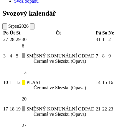
Svoz odpadu
Svozový kalendář
Srpen
2026
Po
Út
St
Čt
Pá
So
Ne
27
28
29
30
31
1
2
6
3
4
5
SMĚSNÝ KOMUNÁLNÍ ODPAD
7
8
9
Čermná ve Slezsku (Opava)
13
10
11
12
PLAST
14
15
16
Čermná ve Slezsku (Opava)
20
17
18
19
SMĚSNÝ KOMUNÁLNÍ ODPAD
21
22
23
Čermná ve Slezsku (Opava)
27