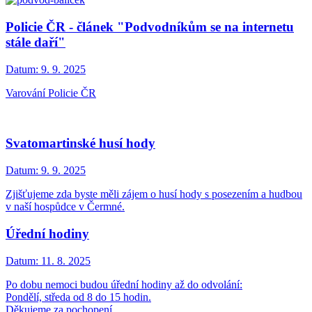
Policie ČR - článek "Podvodníkům se na internetu
stále daří"
Datum:
9. 9. 2025
Varování Policie ČR
Svatomartinské husí hody
Datum:
9. 9. 2025
Zjišťujeme zda byste měli zájem o husí hody s posezením a hudbou
v naší hospůdce v Čermné.
Úřední hodiny
Datum:
11. 8. 2025
Po dobu nemoci budou úřední hodiny až do odvolání:
Pondělí, středa od 8 do 15 hodin.
Děkujeme za pochopení.