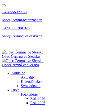
+420556300023
obec@cermnaveslezsku.cz
+420 556 300 023
obec@cermnaveslezsku.cz
Obec
Čermná ve Slezsku
Obec
Čermná ve Slezsku
Aktuálně
Aktuality
Kalendář akcí
Svoz odpadu
Obec
Fotogalerie
Rok 2026
Rok 2025