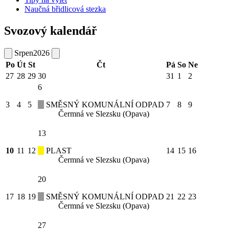
Naučná břidlicová stezka
Svozový kalendář
Srpen
2026
Po
Út
St
Čt
Pá
So
Ne
27
28
29
30
31
1
2
6
3
4
5
SMĚSNÝ KOMUNÁLNÍ ODPAD
7
8
9
Čermná ve Slezsku (Opava)
13
10
11
12
PLAST
14
15
16
Čermná ve Slezsku (Opava)
20
17
18
19
SMĚSNÝ KOMUNÁLNÍ ODPAD
21
22
23
Čermná ve Slezsku (Opava)
27