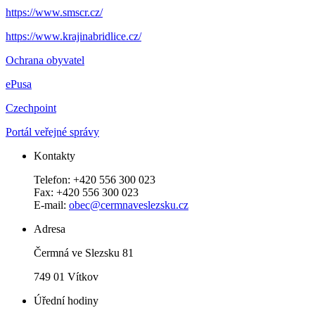
https://www.smscr.cz/
https://www.krajinabridlice.cz/
Ochrana obyvatel
ePusa
Czechpoint
Portál veřejné správy
Kontakty
Telefon: +420 556 300 023
Fax: +420 556 300 023
E-mail:
obec@cermnaveslezsku.cz
Adresa
Čermná ve Slezsku 81
749 01 Vítkov
Úřední hodiny