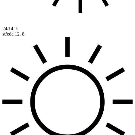
24/14 °C
středa
12. 8.