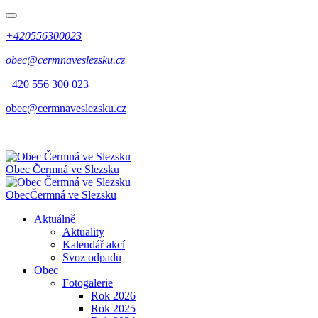
+420556300023
obec@cermnaveslezsku.cz
+420 556 300 023
obec@cermnaveslezsku.cz
Obec
Čermná ve Slezsku
Obec
Čermná ve Slezsku
Aktuálně
Aktuality
Kalendář akcí
Svoz odpadu
Obec
Fotogalerie
Rok 2026
Rok 2025