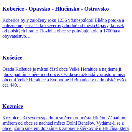
Kobeřice - Opavsko - Hlučínsko - Ostravsko
Kobeřice byly založeny roku 1236 v&nbsp;údolí Bílého potoka a
nalezneme je asi 15 km severovýchodně od města Opavy, kousek
od polských hranic. Rozloha obce se pohybuje kolem 1700ha a
obyvatelstvo…
Košetice
Osada Košetice je místní částí obce Velké Heraltice a najdeme ji
jihozápadním směrem od obce. Osada se rozkládá v prostoru mezi
obcemi Velké Heraltice a Svobodné Heřmanice v nadmořské výšce
cca 440…
Kozmice
Kozmice leží severozápadním směrem od města Hlučín. Západním
směrem od obce se nachází město Dolní Benešov. Vydáme-li se z
obce jižním směrem dotazíme k zatopené štěrkovně u Hlučína, která