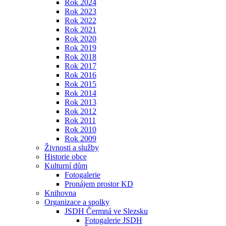
Rok 2024
Rok 2023
Rok 2022
Rok 2021
Rok 2020
Rok 2019
Rok 2018
Rok 2017
Rok 2016
Rok 2015
Rok 2014
Rok 2013
Rok 2012
Rok 2011
Rok 2010
Rok 2009
Živnosti a služby
Historie obce
Kulturní dům
Fotogalerie
Pronájem prostor KD
Knihovna
Organizace a spolky
JSDH Čermná ve Slezsku
Fotogalerie JSDH