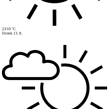
23/10 °C
čtvrtek
13. 8.