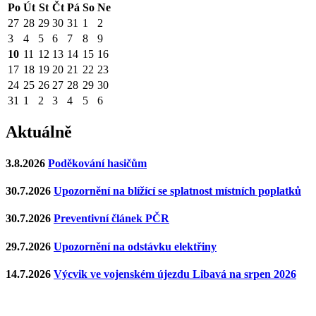
Po
Út
St
Čt
Pá
So
Ne
27
28
29
30
31
1
2
3
4
5
6
7
8
9
10
11
12
13
14
15
16
17
18
19
20
21
22
23
24
25
26
27
28
29
30
31
1
2
3
4
5
6
Aktuálně
3.8.2026
Poděkování hasičům
30.7.2026
Upozornění na blížící se splatnost místních poplatků
30.7.2026
Preventivní článek PČR
29.7.2026
Upozornění na odstávku elektřiny
14.7.2026
Výcvik ve vojenském újezdu Libavá na srpen 2026