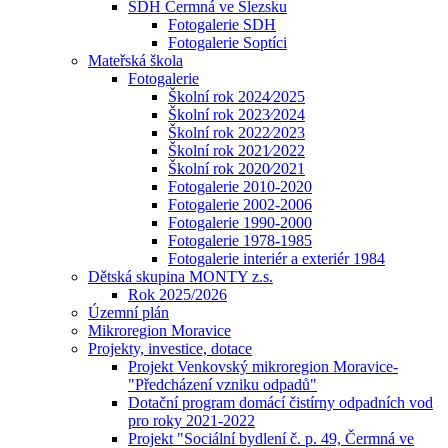
SDH Čermná ve Slezsku
Fotogalerie SDH
Fotogalerie Soptíci
Mateřská škola
Fotogalerie
Školní rok 2024⁄2025
Školní rok 2023⁄2024
Školní rok 2022⁄2023
Školní rok 2021⁄2022
Školní rok 2020⁄2021
Fotogalerie 2010-2020
Fotogalerie 2002-2006
Fotogalerie 1990-2000
Fotogalerie 1978-1985
Fotogalerie interiér a exteriér 1984
Dětská skupina MONTY z.s.
Rok 2025/2026
Územní plán
Mikroregion Moravice
Projekty, investice, dotace
Projekt Venkovský mikroregion Moravice-
"Předcházení vzniku odpadů"
Dotační program domácí čistírny odpadních vod
pro roky 2021-2022
Projekt "Sociální bydlení č. p. 49, Čermná ve