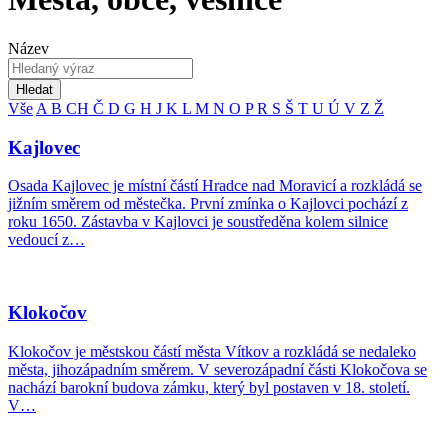
Název
Hledat
Vše
A
B
CH
Č
D
G
H
J
K
L
M
N
O
P
R
S
Š
T
U
Ú
V
Z
Ž
Kajlovec
Osada Kajlovec je místní částí Hradce nad Moravicí a rozkládá se
jižním směrem od městečka. První zmínka o Kajlovci pochází z
roku 1650. Zástavba v Kajlovci je soustředěna kolem silnice
vedoucí z…
Klokočov
Klokočov je městskou částí města Vítkov a rozkládá se nedaleko
města, jihozápadním směrem. V severozápadní části Klokočova se
nachází barokní budova zámku, který byl postaven v 18. století.
V…