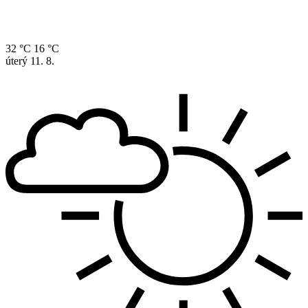
32 °C
16 °C
úterý
11. 8.