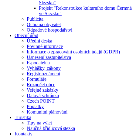
Slezsku"
Projekt "Rekonstrukce kulturního domu Čermná
ve Slezsku"
Publicita
Ochrana obyvatel
Odpadové hospodářství
Obecní úřad
Úřední deska
Povinné informace
Informace o zpracování osobních údajů (GDPR)
Usnesení zastupitelstva
E-podatelna
Vyhlášky, zákony
Registr oznámení
Formuláře
Rozpočet obce
Veřejné zakázky
Datová schránka
Czech POINT
Poplatky
Komunitní plánování
Turistika
Tipy na výlet
Naučná břidlicová stezka
Kontakty