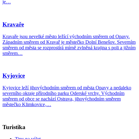
je…
Kravaře
Kravaře jsou nevelké město ležící východním směrem od Opavy.
Západním směrem od Kravař je městečko Dolní Benešov. Severním
směrem od města se rozprostírá mírně zvlněná krajina s poli a jižním
směrem…
Kyjovice
Kyjovice leží jihovýchodním směrem od města Opavy a nedaleko
severního okraje přírodního parku Oderské vrchy. Východním
směrem od obce se nachází Ostrava, jihovýchodním směrem
městečko Klimkovice,…
Turistika
Tipy na výlet