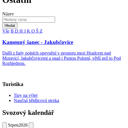
Název
Hledat
Vše
B
D
H
J
K
O
Š
Z
Kamenný šanec - Jakubčovice
Další z řady polních opevnění v prostoru mezi Hradcem nad
Moravicí, Jakubčovicemi a snad i Pustou Polomí, větší než to Pod
Rozhlednou.
Turistika
Tipy na výlet
Naučná břidlicová stezka
Svozový kalendář
Srpen
2026