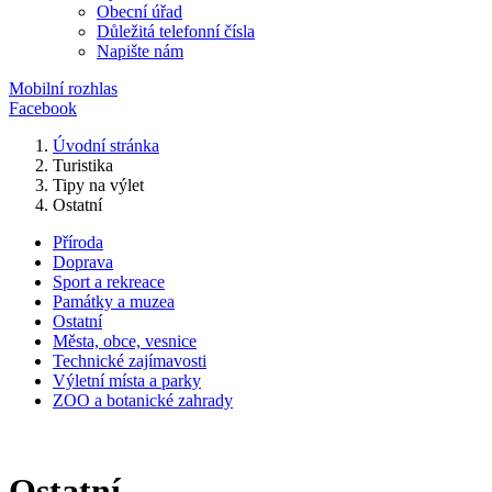
Obecní úřad
Důležitá telefonní čísla
Napište nám
Mobilní rozhlas
Facebook
Úvodní stránka
Turistika
Tipy na výlet
Ostatní
Příroda
Doprava
Sport a rekreace
Památky a muzea
Ostatní
Města, obce, vesnice
Technické zajímavosti
Výletní místa a parky
ZOO a botanické zahrady
Ostatní