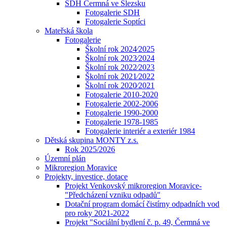
SDH Čermná ve Slezsku
Fotogalerie SDH
Fotogalerie Soptíci
Mateřská škola
Fotogalerie
Školní rok 2024⁄2025
Školní rok 2023⁄2024
Školní rok 2022⁄2023
Školní rok 2021⁄2022
Školní rok 2020⁄2021
Fotogalerie 2010-2020
Fotogalerie 2002-2006
Fotogalerie 1990-2000
Fotogalerie 1978-1985
Fotogalerie interiér a exteriér 1984
Dětská skupina MONTY z.s.
Rok 2025/2026
Územní plán
Mikroregion Moravice
Projekty, investice, dotace
Projekt Venkovský mikroregion Moravice-
"Předcházení vzniku odpadů"
Dotační program domácí čistírny odpadních vod
pro roky 2021-2022
Projekt "Sociální bydlení č. p. 49, Čermná ve