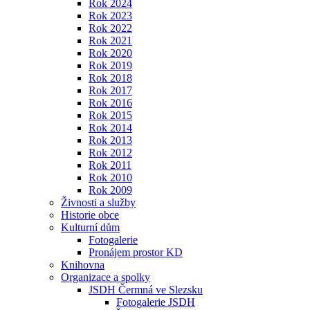
Rok 2024
Rok 2023
Rok 2022
Rok 2021
Rok 2020
Rok 2019
Rok 2018
Rok 2017
Rok 2016
Rok 2015
Rok 2014
Rok 2013
Rok 2012
Rok 2011
Rok 2010
Rok 2009
Živnosti a služby
Historie obce
Kulturní dům
Fotogalerie
Pronájem prostor KD
Knihovna
Organizace a spolky
JSDH Čermná ve Slezsku
Fotogalerie JSDH