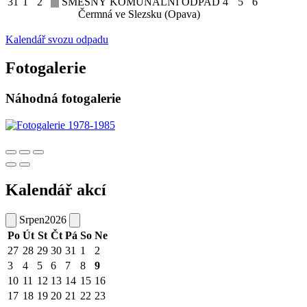
31
1
2
SMĚSNÝ KOMUNÁLNÍ ODPAD
4
5
6
Čermná ve Slezsku (Opava)
Kalendář svozu odpadu
Fotogalerie
Náhodná fotogalerie
Kalendář akcí
Srpen
2026
Po
Út
St
Čt
Pá
So
Ne
27
28
29
30
31
1
2
3
4
5
6
7
8
9
10
11
12
13
14
15
16
17
18
19
20
21
22
23