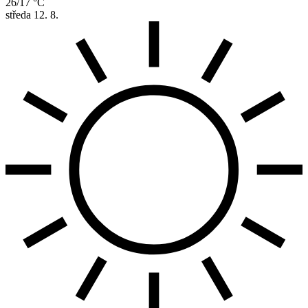
26/17 °C
středa
12. 8.