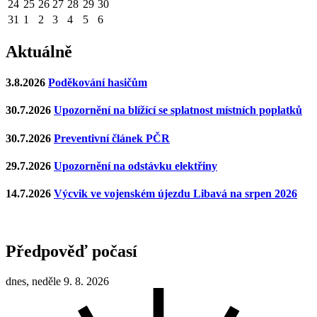
24
25
26
27
28
29
30
31
1
2
3
4
5
6
Aktuálně
3.8.2026
Poděkování hasičům
30.7.2026
Upozornění na blížící se splatnost místních poplatků
30.7.2026
Preventivní článek PČR
29.7.2026
Upozornění na odstávku elektřiny
14.7.2026
Výcvik ve vojenském újezdu Libavá na srpen 2026
Předpověď počasí
dnes, neděle 9. 8. 2026