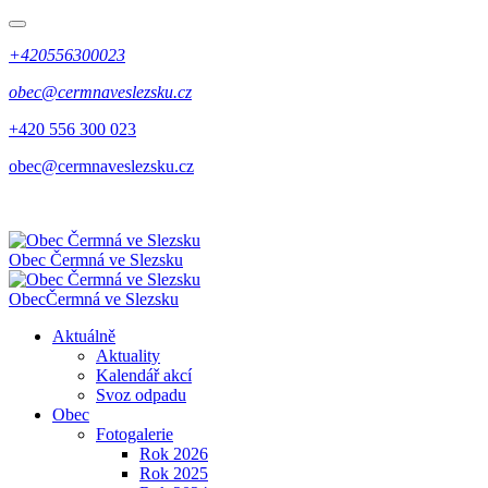
+420556300023
obec@cermnaveslezsku.cz
+420 556 300 023
obec@cermnaveslezsku.cz
Obec
Čermná ve Slezsku
Obec
Čermná ve Slezsku
Aktuálně
Aktuality
Kalendář akcí
Svoz odpadu
Obec
Fotogalerie
Rok 2026
Rok 2025