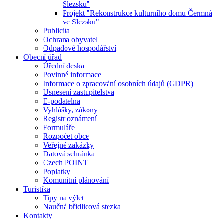
Slezsku"
Projekt "Rekonstrukce kulturního domu Čermná
ve Slezsku"
Publicita
Ochrana obyvatel
Odpadové hospodářství
Obecní úřad
Úřední deska
Povinné informace
Informace o zpracování osobních údajů (GDPR)
Usnesení zastupitelstva
E-podatelna
Vyhlášky, zákony
Registr oznámení
Formuláře
Rozpočet obce
Veřejné zakázky
Datová schránka
Czech POINT
Poplatky
Komunitní plánování
Turistika
Tipy na výlet
Naučná břidlicová stezka
Kontakty