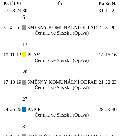
Po
Út
St
Čt
Pá
So
Ne
27
28
29
30
31
1
2
6
3
4
5
SMĚSNÝ KOMUNÁLNÍ ODPAD
7
8
9
Čermná ve Slezsku (Opava)
13
10
11
12
PLAST
14
15
16
Čermná ve Slezsku (Opava)
20
17
18
19
SMĚSNÝ KOMUNÁLNÍ ODPAD
21
22
23
Čermná ve Slezsku (Opava)
27
24
25
26
PAPÍR
28
29
30
Čermná ve Slezsku (Opava)
3