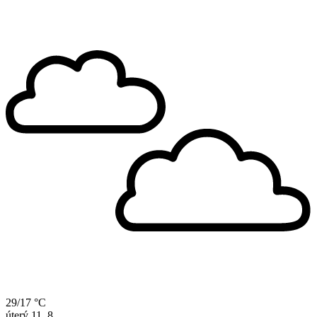
29/17 °C
úterý
11. 8.